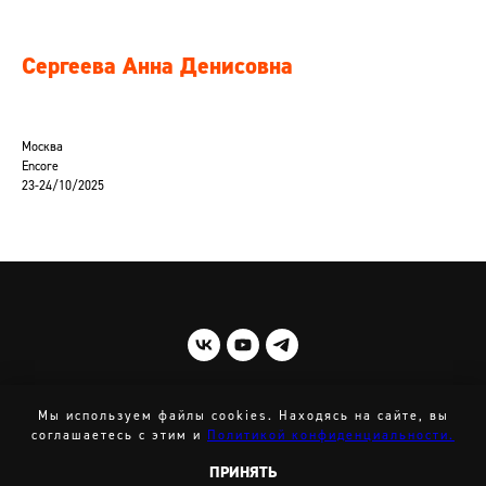
Сергеева Анна Денисовна
Москва
Encore
23-24/10/2025
© 2021-2025 STICK MOBILITY
Мы используем файлы cookies. Находясь на сайте, вы
соглашаетесь с этим и
Политикой конфиденциальности.
ВВЕРХ
ПРИНЯТЬ