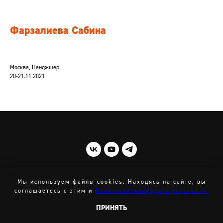
Фарзалиева Сабина
Москва, Панджшер
20-21.11.2021
© 2021-2025 STICK MOBILITY
Мы используем файлы cookies. Находясь на сайте, вы
соглашаетесь с этим и
Политикой конфиденциальности.
ВВЕРХ
ПРИНЯТЬ