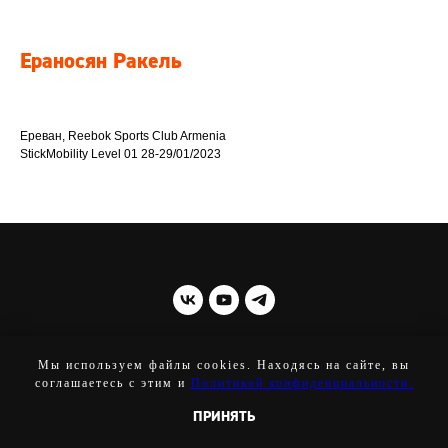
Ераносян Ракель
Ереван, Reebok Sports Club Armenia
StickMobility Level 01 28-29/01/2023
© 2021-2025 STICK MOBILITY
Мы используем файлы cookies. Находясь на сайте, вы
соглашаетесь с этим и
Политикой конфиденциальности.
ВВЕРХ
ПРИНЯТЬ